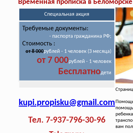
Временная прописка в Беломорске
Специальная акция
Требуемые документы:
- паспорта гражданина РФ;
Стоимость :
от 8 000
рублей - 1 человек (3 месяца)
от 7 000
рублей - 1 человек
Бесплатно
дети
Страниц
kupi.propisku@gmail.com
Помощ
помощь
ребенка
Тел. 7-937-796-30-96
транспо
вам пол