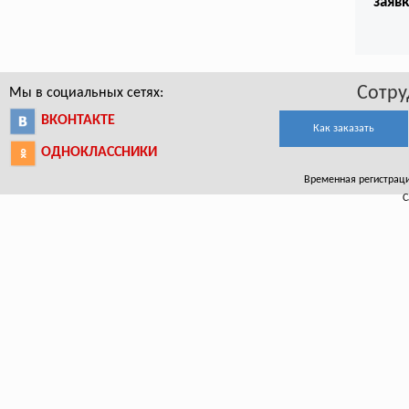
заяв
Сотру
Мы в социальных сетях:
ВКОНТАКТЕ
Как заказать
ОДНОКЛАССНИКИ
Временная регистраци
С