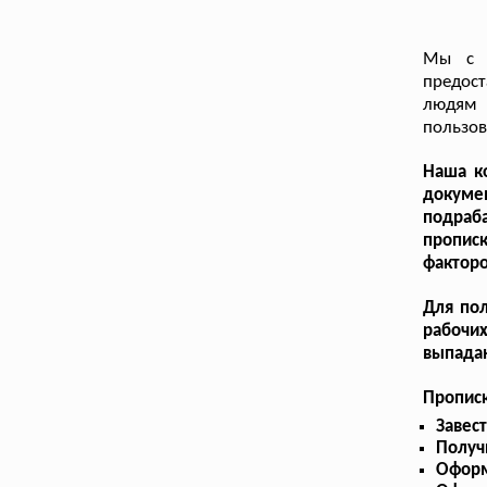
Мы с г
предост
людям 
пользов
Наша ко
докуме
подраба
прописк
факторо
Для пол
рабочи
выпада
Прописк
Завес
Получ
Оформ