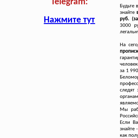
Telegram:
Будьте 
знайте
Нажмите тут
руб. (з
3000 ру
легальн
На сего
пропис
гарант
человек
за 1 99
Беломо
профес
следят
органа
являемс
Мы раб
Российс
Если В
знайте 
как пол